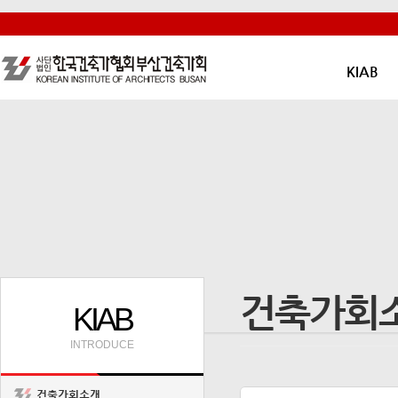
KIAB
건축가회
KIAB
INTRODUCE
건축가회소개